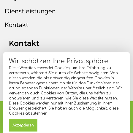
Dienstleistungen
Kontakt
Kontakt
Wir schätzen Ihre Privatsphäre
Rufen Sie Uns An
Diese Website verwendet Cookies, um Ihre Erfahrung zu
(+30) 213-0386-031, (+30) 213-038-6029
verbessern, während Sie durch die Website navigieren. Von
E-Mail
diesen werden die als notwendig eingestuften Cookies in
Ihrem Browser gespeichert, da sie für das Funktionieren der
info@lgdomisi.com
Adresse Des Unternehmens
grundlegenden Funktionen der Website unerlässlich sind. Wir
verwenden auch Cookies von Dritten, die uns helfen zu
Kallipoleos 36, Athina 104 44
analysieren und zu verstehen, wie Sie diese Website nutzen.
Diese Cookies werden nur mit Ihrer Zustimmung in Ihrem
Browser gespeichert. Sie haben auch die Möglichkeit, diese
© LG Domisi Constructions Alle Rechte vorbehalten.
Cookies abzulehnen.
Datenschutzbestimmungen
Cookies
Akzeptieren