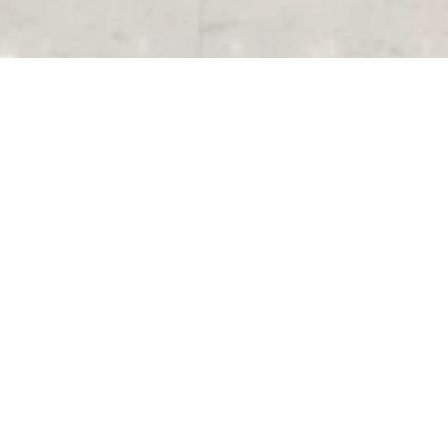
Sitemap
Ε